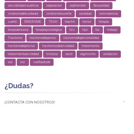
sensibilidad auditiva
separacion
septiembre
Sexualidad
sindromedelcuidador
sindrometourette
sociedad
somnolencia
sueño
SÍNDROME
TDAH
teachh
temor
terapia
terapiaencasa
terapiapsicologica
tics
tips
toc
trabajo
Trastorno
trastornodepanico
trastornodepersonalidad
trastornodepresivo
trastornosdeansiedad
tratamiento
tratamientoansiedad
tristeza
vacio
vaginismo
validacion
voz
voz.
vueltaalcole
¿Dudas?
¡CONTACTA CON NOSOTROS!