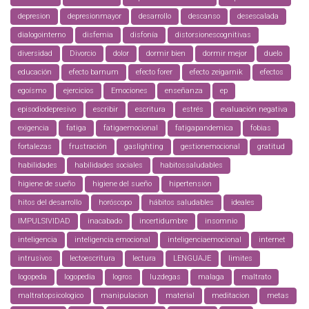
depresion
depresionmayor
desarrollo
descanso
desescalada
dialogointerno
disfemia
disfonía
distorsionescognitivas
diversidad
Divorcio
dolor
dormir bien
dormir mejor
duelo
educación
efecto barnum
efecto forer
efecto zeigarnik
efectos
egoísmo
ejercicios
Emociones
enseñanza
ep
episodiodepresivo
escribir
escritura
estrés
evaluación negativa
exigencia
fatiga
fatigaemocional
fatigapandemica
fobias
fortalezas
frustración
gaslighting
gestionemocional
gratitud
habilidades
habilidades sociales
habitossaludables
higiene de sueño
higiene del sueño
hipertensión
hitos del desarrollo
horóscopo
hábitos saludables
ideales
IMPULSIVIDAD
inacabado
incertidumbre
insomnio
inteligencia
inteligencia emocional
inteligenciaemocional
internet
intrusivos
lectoescritura
lectura
LENGUAJE
limites
logopeda
logopedia
logros
luzdegas
malaga
maltrato
maltratopsicologico
manipulacion
material
meditacion
metas