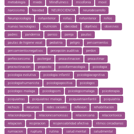
metodología
miedo
Mindfulness
misofonía
movil
narcisismo
Navidad
NEUROCIENCIA
neurodesarrollo
Neuropsicología
niñainterior
niñas
niñointerior
niños
nuevas tecnologias
nutrición
obesidad
objetivos
obsesivos
padres
pandemia
panico
pareja
pautas
pautas de higiene vocal
pediatria
peligro
pensamientos
pensamientosnegativos
percepción auditiva
perdon
perfeccionismo
postergar
procastinacion
procastinar
procrastinación
proposito
psicofarmacología
psicologia
psicologia evolutiva
psicologia infantil
psicologiacognitiva
psicologiahumanista
psicologiapositiva
psicologos
psicologos malaga
psicologosm
psicologosmalaga
psicoterapia
psiquiatras
psiquiatras malaga
psiquiatriainfantil
psiquiatría
rechazo
recursos
redes sociales
reflexion
rehabilitación
relaciondepareja
relacionesamorosas
relacionsana
relaciontoxica
relajacion
respiracion
responsabilidad afectiva
ritmos circadianos
rumiacion
ruptura
rutina
salud mental
saludmental