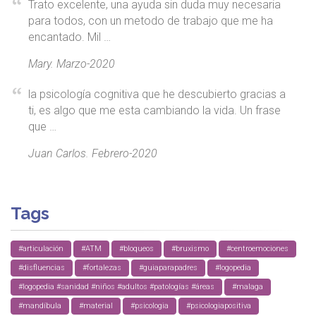
Trato excelente, una ayuda sin duda muy necesaria
para todos, con un metodo de trabajo que me ha
encantado. Mil …
Mary. Marzo-2020
la psicología cognitiva que he descubierto gracias a
ti, es algo que me esta cambiando la vida. Un frase
que …
Juan Carlos. Febrero-2020
Tags
#articulación
#ATM
#bloqueos
#bruxismo
#centroemociones
#disfluencias
#fortalezas
#guiaparapadres
#logopedia
#logopedia #sanidad #niños #adultos #patologías #áreas
#malaga
#mandíbula
#material
#psicologia
#psicologiapositiva