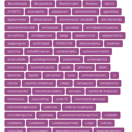
#psicoterapia
#psiquiatria
#tartamudez
#valores
abuso
ACENTO
acompañar
adaptación
afrontamiento
agorafobia
agotamiento
alimentacion
alimentación saludable
alta demanda
altamentesensible
amorpropio
ansiedad
ansiedadanticipatoria
ansiolíticos
antidepresivos
apego
apegoansioso
apegoevitativo
apegoseguro
asertividad
ATENCION
atencionplena
audicion
autismo
autoafirmacion
autoconcepto
autoconocimiento
autocuidado
autodiagnóstico
autoestima
autoexigencia
autonomía
autorrealizacion
ayuda
añonuevo
bebés
bienestar
bipolar
cansancio
casa
centroemociones
ci
ciencia
cociente intelectual
colegio
compasion
compromiso
comunicación
concienciasilabica
consejos
control de impulsos
coronavirus
counselling
covid-19
crecimiento personal
crecimientopersonal
creencias
crianza respetuosa
crisisdeangustia
cuartaola
cuestionamientocognitivo
cuidador
cuidadora
cuidadores
cuidadorquemado
culpa
cultura
curiosidad
curiosidades
dependencia emocional
dependendientes