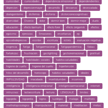
curiosidad
curiosidades
dependencia emocional
dependendientes
depresion
depresionmayor
desarrollo
descanso
desescalada
dialogointerno
disfemia
disfonía
distorsionescognitivas
diversidad
Divorcio
dolor
dormir bien
dormir mejor
duelo
educación
efecto barnum
efecto forer
efecto zeigarnik
efectos
egoísmo
ejercicios
Emociones
enseñanza
ep
episodiodepresivo
escribir
escritura
estrés
evaluación negativa
exigencia
fatiga
fatigaemocional
fatigapandemica
fobias
fortalezas
frustración
gaslighting
gestionemocional
gratitud
habilidades
habilidades sociales
habitossaludables
higiene de sueño
higiene del sueño
hipertensión
hitos del desarrollo
horóscopo
hábitos saludables
ideales
IMPULSIVIDAD
inacabado
incertidumbre
insomnio
inteligencia
inteligencia emocional
inteligenciaemocional
internet
intrusivos
lectoescritura
lectura
LENGUAJE
limites
logopeda
logopedia
logros
luzdegas
malaga
maltrato
maltratopsicologico
manipulacion
material
meditacion
metas