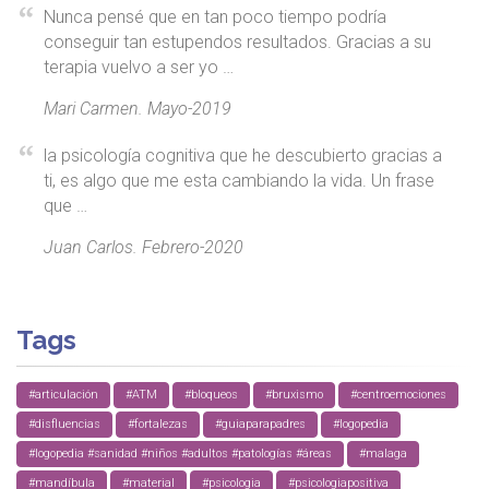
Nunca pensé que en tan poco tiempo podría
conseguir tan estupendos resultados. Gracias a su
terapia vuelvo a ser yo …
Mari Carmen. Mayo-2019
la psicología cognitiva que he descubierto gracias a
ti, es algo que me esta cambiando la vida. Un frase
que …
Juan Carlos. Febrero-2020
Tags
#articulación
#ATM
#bloqueos
#bruxismo
#centroemociones
#disfluencias
#fortalezas
#guiaparapadres
#logopedia
#logopedia #sanidad #niños #adultos #patologías #áreas
#malaga
#mandíbula
#material
#psicologia
#psicologiapositiva