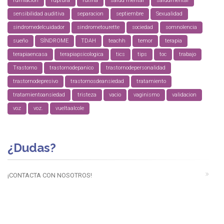
rumiacion
ruptura
rutina
salud mental
saludmental
sensibilidad auditiva
separacion
septiembre
Sexualidad
sindromedelcuidador
sindrometourette
sociedad
somnolencia
sueño
SÍNDROME
TDAH
teachh
temor
terapia
terapiaencasa
terapiapsicologica
tics
tips
toc
trabajo
Trastorno
trastornodepanico
trastornodepersonalidad
trastornodepresivo
trastornosdeansiedad
tratamiento
tratamientoansiedad
tristeza
vacio
vaginismo
validacion
voz
voz.
vueltaalcole
¿Dudas?
¡CONTACTA CON NOSOTROS!