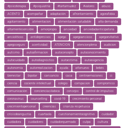
#psicoterapia
#psiquiatria
#tartamudez
#valores
abuso
ACENTO
acompañar
adaptación
afrontamiento
agorafobia
agotamiento
alimentacion
alimentación saludable
alta demanda
altamentesensible
amorpropio
ansiedad
ansiedadanticipatoria
ansiolíticos
antidepresivos
apego
apegoansioso
apegoevitativo
apegoseguro
asertividad
ATENCION
atencionplena
audicion
autismo
autoafirmacion
autoconcepto
autoconocimiento
autocuidado
autodiagnóstico
autoestima
autoexigencia
autonomía
autorrealizacion
ayuda
añonuevo
bebés
bienestar
bipolar
cansancio
casa
centroemociones
ci
ciencia
cociente intelectual
colegio
compasion
compromiso
comunicación
concienciasilabica
consejos
control de impulsos
coronavirus
counselling
covid-19
crecimiento personal
crecimientopersonal
creencias
crianza respetuosa
crisisdeangustia
cuartaola
cuestionamientocognitivo
cuidador
cuidadora
cuidadores
cuidadorquemado
culpa
cultura