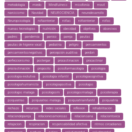
metodología
miedo
Mindfulness
misofonía
movil
narcisismo
Navidad
NEUROCIENCIA
neurodesarrollo
Neuropsicología
niñainterior
niñas
niñointerior
niños
nuevas tecnologias
nutrición
obesidad
objetivos
obsesivos
padres
pandemia
panico
pareja
pautas
pautas de higiene vocal
pediatria
peligro
pensamientos
pensamientosnegativos
percepción auditiva
perdon
perfeccionismo
postergar
procastinacion
procastinar
procrastinación
proposito
psicofarmacología
psicologia
psicologia evolutiva
psicologia infantil
psicologiacognitiva
psicologiahumanista
psicologiapositiva
psicologos
psicologos malaga
psicologosm
psicologosmalaga
psicoterapia
psiquiatras
psiquiatras malaga
psiquiatriainfantil
psiquiatría
rechazo
recursos
redes sociales
reflexion
rehabilitación
relaciondepareja
relacionesamorosas
relacionsana
relaciontoxica
relajacion
respiracion
responsabilidad afectiva
ritmos circadianos