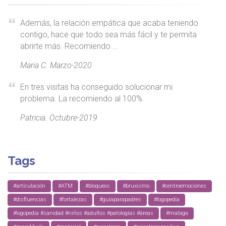
Además, la relación empática que acaba teniendo
contigo, hace que todo sea más fácil y te permita
abrirte más. Recomiendo …
Maria C. Marzo-2020
En tres visitas ha conseguido solucionar mi
problema. La recomiendo al 100%.
Patricia. Octubre-2019
Tags
#articulación
#ATM
#bloqueos
#bruxismo
#centroemociones
#disfluencias
#fortalezas
#guiaparapadres
#logopedia
#logopedia #sanidad #niños #adultos #patologías #áreas
#malaga