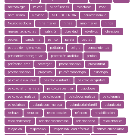
metodología
miedo
Mindfulness
misofonía
movil
narcisismo
Navidad
NEUROCIENCIA
neurodesarrollo
Neuropsicología
niñainterior
niñas
niñointerior
niños
nuevas tecnologias
nutrición
obesidad
objetivos
obsesivos
padres
pandemia
panico
pareja
pautas
pautas de higiene vocal
pediatria
peligro
pensamientos
pensamientosnegativos
percepción auditiva
perdon
perfeccionismo
postergar
procastinacion
procastinar
procrastinación
proposito
psicofarmacología
psicologia
psicologia evolutiva
psicologia infantil
psicologiacognitiva
psicologiahumanista
psicologiapositiva
psicologos
psicologos malaga
psicologosm
psicologosmalaga
psicoterapia
psiquiatras
psiquiatras malaga
psiquiatriainfantil
psiquiatría
rechazo
recursos
redes sociales
reflexion
rehabilitación
relaciondepareja
relacionesamorosas
relacionsana
relaciontoxica
relajacion
respiracion
responsabilidad afectiva
ritmos circadianos