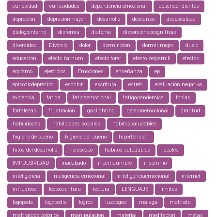
curiosidad
curiosidades
dependencia emocional
dependendientes
depresion
depresionmayor
desarrollo
descanso
desescalada
dialogointerno
disfemia
disfonía
distorsionescognitivas
diversidad
Divorcio
dolor
dormir bien
dormir mejor
duelo
educación
efecto barnum
efecto forer
efecto zeigarnik
efectos
egoísmo
ejercicios
Emociones
enseñanza
ep
episodiodepresivo
escribir
escritura
estrés
evaluación negativa
exigencia
fatiga
fatigaemocional
fatigapandemica
fobias
fortalezas
frustración
gaslighting
gestionemocional
gratitud
habilidades
habilidades sociales
habitossaludables
higiene de sueño
higiene del sueño
hipertensión
hitos del desarrollo
horóscopo
hábitos saludables
ideales
IMPULSIVIDAD
inacabado
incertidumbre
insomnio
inteligencia
inteligencia emocional
inteligenciaemocional
internet
intrusivos
lectoescritura
lectura
LENGUAJE
limites
logopeda
logopedia
logros
luzdegas
malaga
maltrato
maltratopsicologico
manipulacion
material
meditacion
metas