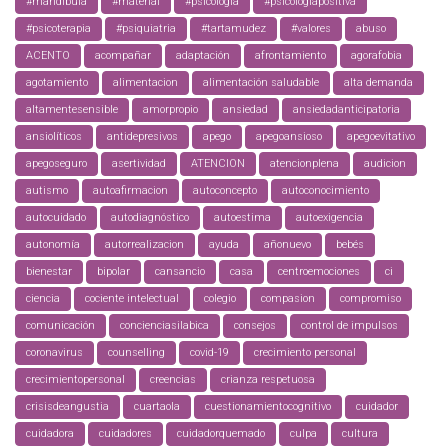
#mandíbula
#material
#psicologia
#psicologiapositiva
#psicoterapia
#psiquiatria
#tartamudez
#valores
abuso
ACENTO
acompañar
adaptación
afrontamiento
agorafobia
agotamiento
alimentacion
alimentación saludable
alta demanda
altamentesensible
amorpropio
ansiedad
ansiedadanticipatoria
ansiolíticos
antidepresivos
apego
apegoansioso
apegoevitativo
apegoseguro
asertividad
ATENCION
atencionplena
audicion
autismo
autoafirmacion
autoconcepto
autoconocimiento
autocuidado
autodiagnóstico
autoestima
autoexigencia
autonomía
autorrealizacion
ayuda
añonuevo
bebés
bienestar
bipolar
cansancio
casa
centroemociones
ci
ciencia
cociente intelectual
colegio
compasion
compromiso
comunicación
concienciasilabica
consejos
control de impulsos
coronavirus
counselling
covid-19
crecimiento personal
crecimientopersonal
creencias
crianza respetuosa
crisisdeangustia
cuartaola
cuestionamientocognitivo
cuidador
cuidadora
cuidadores
cuidadorquemado
culpa
cultura