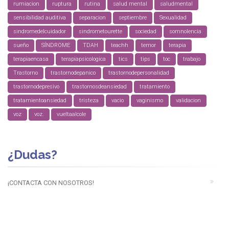
rumiacion
ruptura
rutina
salud mental
saludmental
sensibilidad auditiva
separacion
septiembre
Sexualidad
sindromedelcuidador
sindrometourette
sociedad
somnolencia
sueño
SÍNDROME
TDAH
teachh
temor
terapia
terapiaencasa
terapiapsicologica
tics
tips
toc
trabajo
Trastorno
trastornodepanico
trastornodepersonalidad
trastornodepresivo
trastornosdeansiedad
tratamiento
tratamientoansiedad
tristeza
vacio
vaginismo
validacion
voz
voz.
vueltaalcole
¿Dudas?
¡CONTACTA CON NOSOTROS!