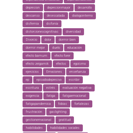
depresion
depresionmayor
desarrollo
descanso
desescalada
dialogointerno
disfemia
disfonía
distorsionescognitivas
diversidad
Divorcio
dolor
dormir bien
dormir mejor
duelo
educación
efecto barnum
efecto forer
efecto zeigarnik
efectos
egoísmo
ejercicios
Emociones
enseñanza
ep
episodiodepresivo
escribir
escritura
estrés
evaluación negativa
exigencia
fatiga
fatigaemocional
fatigapandemica
fobias
fortalezas
frustración
gaslighting
gestionemocional
gratitud
habilidades
habilidades sociales