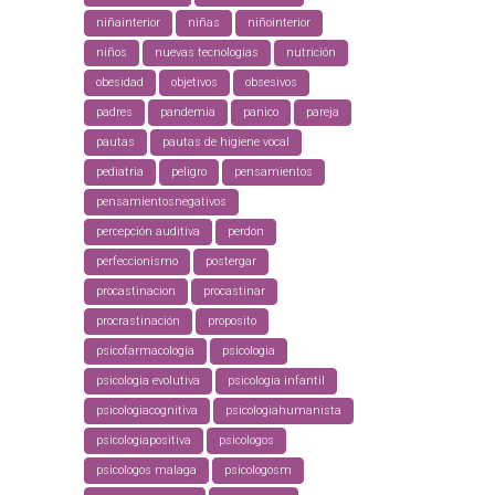
niñainterior
niñas
niñointerior
niños
nuevas tecnologias
nutrición
obesidad
objetivos
obsesivos
padres
pandemia
panico
pareja
pautas
pautas de higiene vocal
pediatria
peligro
pensamientos
pensamientosnegativos
percepción auditiva
perdon
perfeccionismo
postergar
procastinacion
procastinar
procrastinación
proposito
psicofarmacología
psicologia
psicologia evolutiva
psicologia infantil
psicologiacognitiva
psicologiahumanista
psicologiapositiva
psicologos
psicologos malaga
psicologosm