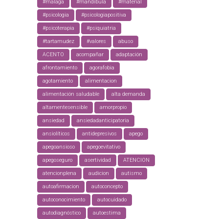
#malaga
#mandíbula
#material
#psicologia
#psicologiapositiva
#psicoterapia
#psiquiatria
#tartamudez
#valores
abuso
ACENTO
acompañar
adaptación
afrontamiento
agorafobia
agotamiento
alimentacion
alimentación saludable
alta demanda
altamentesensible
amorpropio
ansiedad
ansiedadanticipatoria
ansiolíticos
antidepresivos
apego
apegoansioso
apegoevitativo
apegoseguro
asertividad
ATENCION
atencionplena
audicion
autismo
autoafirmacion
autoconcepto
autoconocimiento
autocuidado
autodiagnóstico
autoestima