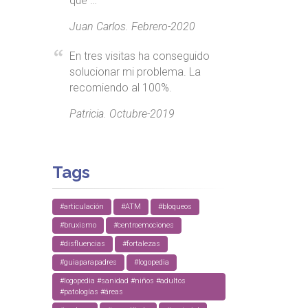
que …
Juan Carlos. Febrero-2020
En tres visitas ha conseguido
solucionar mi problema. La
recomiendo al 100%.
Patricia. Octubre-2019
Tags
#articulación
#ATM
#bloqueos
#bruxismo
#centroemociones
#disfluencias
#fortalezas
#guiaparapadres
#logopedia
#logopedia #sanidad #niños #adultos
#patologías #áreas