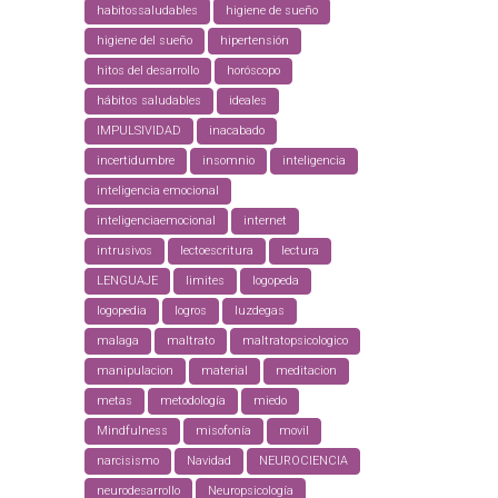
habitossaludables
higiene de sueño
higiene del sueño
hipertensión
hitos del desarrollo
horóscopo
hábitos saludables
ideales
IMPULSIVIDAD
inacabado
incertidumbre
insomnio
inteligencia
inteligencia emocional
inteligenciaemocional
internet
intrusivos
lectoescritura
lectura
LENGUAJE
limites
logopeda
logopedia
logros
luzdegas
malaga
maltrato
maltratopsicologico
manipulacion
material
meditacion
metas
metodología
miedo
Mindfulness
misofonía
movil
narcisismo
Navidad
NEUROCIENCIA
neurodesarrollo
Neuropsicología