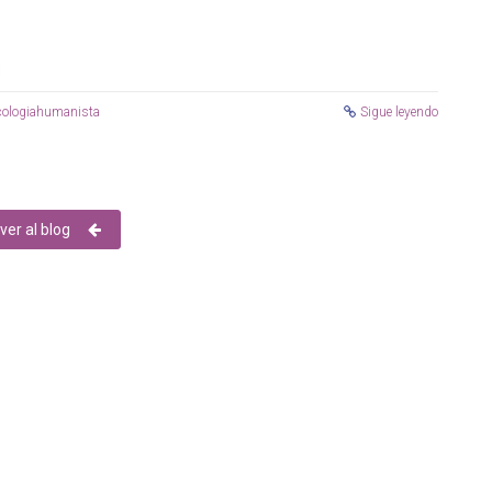
cologiahumanista
Sigue leyendo
ver al blog