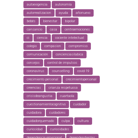
autoexigencia
autonomía
autorrealizacion
ayuda
añonuevo
bebés
bienestar
bipolar
cansancio
casa
centroemociones
ci
ciencia
cociente intelectual
colegio
compasion
compromiso
comunicación
concienciasilabica
consejos
control de impulsos
coronavirus
counselling
covid-19
crecimiento personal
crecimientopersonal
creencias
crianza respetuosa
crisisdeangustia
cuartaola
cuestionamientocognitivo
cuidador
cuidadora
cuidadores
cuidadorquemado
culpa
cultura
curiosidad
curiosidades
dependencia emocional
dependendientes