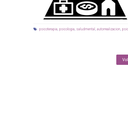
psicoterapia
,
psicologia
,
saludmental
,
autorrealizacion
,
psi
Vol