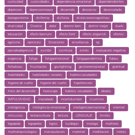
curiosidad
curiosidades
dependencia emocional
dependendientes
depresion
depresionmayor
desarrollo
descanso
desescalada
dialogointerno
disfemia
disfonía
distorsionescognitivas
diversidad
Divorcio
dolor
dormir bien
dormir mejor
duelo
educación
efecto barnum
efecto forer
efecto zeigarnik
efectos
egoísmo
ejercicios
Emociones
enseñanza
ep
episodiodepresivo
escribir
escritura
estrés
evaluación negativa
exigencia
fatiga
fatigaemocional
fatigapandemica
fobias
fortalezas
frustración
gaslighting
gestionemocional
gratitud
habilidades
habilidades sociales
habitossaludables
higiene de sueño
higiene del sueño
hipertensión
hitos del desarrollo
horóscopo
hábitos saludables
ideales
IMPULSIVIDAD
inacabado
incertidumbre
insomnio
inteligencia
inteligencia emocional
inteligenciaemocional
internet
intrusivos
lectoescritura
lectura
LENGUAJE
limites
logopeda
logopedia
logros
luzdegas
malaga
maltrato
maltratopsicologico
manipulacion
material
meditacion
metas