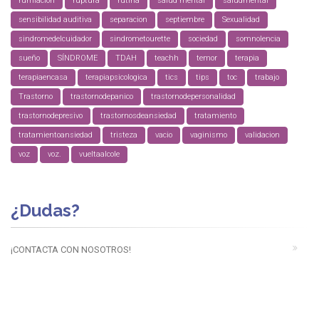
rumiacion
ruptura
rutina
salud mental
saludmental
sensibilidad auditiva
separacion
septiembre
Sexualidad
sindromedelcuidador
sindrometourette
sociedad
somnolencia
sueño
SÍNDROME
TDAH
teachh
temor
terapia
terapiaencasa
terapiapsicologica
tics
tips
toc
trabajo
Trastorno
trastornodepanico
trastornodepersonalidad
trastornodepresivo
trastornosdeansiedad
tratamiento
tratamientoansiedad
tristeza
vacio
vaginismo
validacion
voz
voz.
vueltaalcole
¿Dudas?
¡CONTACTA CON NOSOTROS!