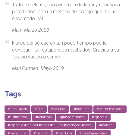
Trato excelente, una ayuda sin duda muy necesaria
para todos, con un metodo de trabajo que me ha
encantado. Mil …
Mary. Marzo-2020
Nunca pensé que en tan poco tiempo podría
conseguir tan estupendos resultados. Gracias a su
terapia vuelvo a ser yo …
Mari Carmen. Mayo-2019
Tags
#articulación
#ATM
#bloqueos
#bruxismo
#centroemociones
#disfluencias
#fortalezas
#guiaparapadres
#logopedia
#logopedia #sanidad #niños #adultos #patologías #áreas
#malaga
#mandíbula
#material
#psicologia
#psicologiapositiva