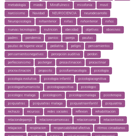
metodología
miedo
Mindfulness
misofonía
movil
narcisismo
Navidad
NEUROCIENCIA
neurodesarrollo
Neuropsicología
niñainterior
niñas
niñointerior
niños
nuevas tecnologias
nutrición
obesidad
objetivos
obsesivos
padres
pandemia
panico
pareja
pautas
pautas de higiene vocal
pediatria
peligro
pensamientos
pensamientosnegativos
percepción auditiva
perdon
perfeccionismo
postergar
procastinacion
procastinar
procrastinación
proposito
psicofarmacología
psicologia
psicologia evolutiva
psicologia infantil
psicologiacognitiva
psicologiahumanista
psicologiapositiva
psicologos
psicologos malaga
psicologosm
psicologosmalaga
psicoterapia
psiquiatras
psiquiatras malaga
psiquiatriainfantil
psiquiatría
rechazo
recursos
redes sociales
reflexion
rehabilitación
relaciondepareja
relacionesamorosas
relacionsana
relaciontoxica
relajacion
respiracion
responsabilidad afectiva
ritmos circadianos