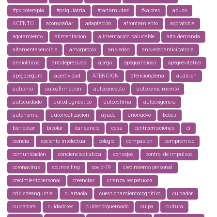
#psicoterapia
#psiquiatria
#tartamudez
#valores
abuso
ACENTO
acompañar
adaptación
afrontamiento
agorafobia
agotamiento
alimentacion
alimentación saludable
alta demanda
altamentesensible
amorpropio
ansiedad
ansiedadanticipatoria
ansiolíticos
antidepresivos
apego
apegoansioso
apegoevitativo
apegoseguro
asertividad
ATENCION
atencionplena
audicion
autismo
autoafirmacion
autoconcepto
autoconocimiento
autocuidado
autodiagnóstico
autoestima
autoexigencia
autonomía
autorrealizacion
ayuda
añonuevo
bebés
bienestar
bipolar
cansancio
casa
centroemociones
ci
ciencia
cociente intelectual
colegio
compasion
compromiso
comunicación
concienciasilabica
consejos
control de impulsos
coronavirus
counselling
covid-19
crecimiento personal
crecimientopersonal
creencias
crianza respetuosa
crisisdeangustia
cuartaola
cuestionamientocognitivo
cuidador
cuidadora
cuidadores
cuidadorquemado
culpa
cultura