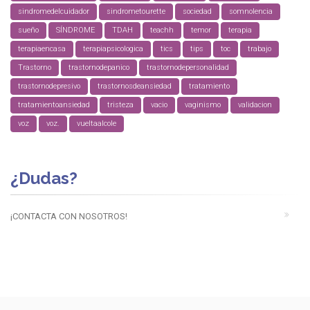
sindromedelcuidador
sindrometourette
sociedad
somnolencia
sueño
SÍNDROME
TDAH
teachh
temor
terapia
terapiaencasa
terapiapsicologica
tics
tips
toc
trabajo
Trastorno
trastornodepanico
trastornodepersonalidad
trastornodepresivo
trastornosdeansiedad
tratamiento
tratamientoansiedad
tristeza
vacio
vaginismo
validacion
voz
voz.
vueltaalcole
¿Dudas?
¡CONTACTA CON NOSOTROS!