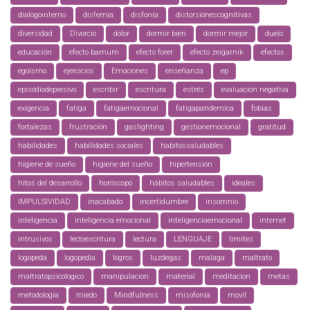
dialogointerno
disfemia
disfonía
distorsionescognitivas
diversidad
Divorcio
dolor
dormir bien
dormir mejor
duelo
educación
efecto barnum
efecto forer
efecto zeigarnik
efectos
egoísmo
ejercicios
Emociones
enseñanza
ep
episodiodepresivo
escribir
escritura
estrés
evaluación negativa
exigencia
fatiga
fatigaemocional
fatigapandemica
fobias
fortalezas
frustración
gaslighting
gestionemocional
gratitud
habilidades
habilidades sociales
habitossaludables
higiene de sueño
higiene del sueño
hipertensión
hitos del desarrollo
horóscopo
hábitos saludables
ideales
IMPULSIVIDAD
inacabado
incertidumbre
insomnio
inteligencia
inteligencia emocional
inteligenciaemocional
internet
intrusivos
lectoescritura
lectura
LENGUAJE
limites
logopeda
logopedia
logros
luzdegas
malaga
maltrato
maltratopsicologico
manipulacion
material
meditacion
metas
metodología
miedo
Mindfulness
misofonía
movil