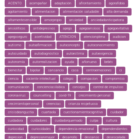
ACENTO
acompañar
adaptación
afrontamiento
agorafobia
agotamiento
alimentacion
alimentación saludable
alta demanda
altamentesensible
amorpropio
ansiedad
ansiedadanticipatoria
ansiolíticos
antidepresivos
apego
apegoansioso
apegoevitativo
apegoseguro
asertividad
ATENCION
atencionplena
audicion
autismo
autoafirmacion
autoconcepto
autoconocimiento
autocuidado
autodiagnóstico
autoestima
autoexigencia
autonomía
autorrealizacion
ayuda
añonuevo
bebés
bienestar
bipolar
cansancio
casa
centroemociones
ci
ciencia
cociente intelectual
colegio
compasion
compromiso
comunicación
concienciasilabica
consejos
control de impulsos
coronavirus
counselling
covid-19
crecimiento personal
crecimientopersonal
creencias
crianza respetuosa
crisisdeangustia
cuartaola
cuestionamientocognitivo
cuidador
cuidadora
cuidadores
cuidadorquemado
culpa
cultura
curiosidad
curiosidades
dependencia emocional
dependendientes
depresion
depresionmayor
desarrollo
descanso
desescalada