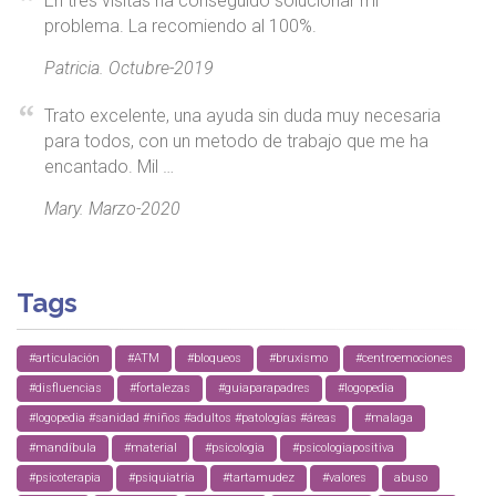
En tres visitas ha conseguido solucionar mi
problema. La recomiendo al 100%.
Patricia. Octubre-2019
Trato excelente, una ayuda sin duda muy necesaria
para todos, con un metodo de trabajo que me ha
encantado. Mil …
Mary. Marzo-2020
Tags
#articulación
#ATM
#bloqueos
#bruxismo
#centroemociones
#disfluencias
#fortalezas
#guiaparapadres
#logopedia
#logopedia #sanidad #niños #adultos #patologías #áreas
#malaga
#mandíbula
#material
#psicologia
#psicologiapositiva
#psicoterapia
#psiquiatria
#tartamudez
#valores
abuso