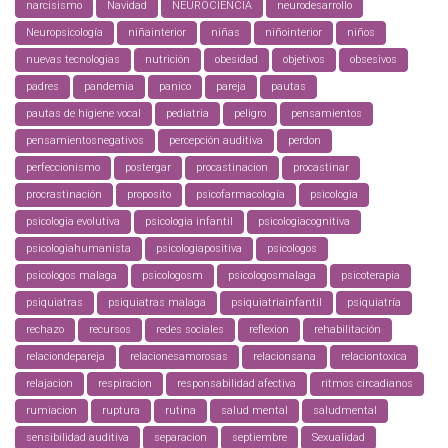
narcisismo
Navidad
NEUROCIENCIA
neurodesarrollo
Neuropsicología
niñainterior
niñas
niñointerior
niños
nuevas tecnologias
nutrición
obesidad
objetivos
obsesivos
padres
pandemia
panico
pareja
pautas
pautas de higiene vocal
pediatria
peligro
pensamientos
pensamientosnegativos
percepción auditiva
perdon
perfeccionismo
postergar
procastinacion
procastinar
procrastinación
proposito
psicofarmacología
psicologia
psicologia evolutiva
psicologia infantil
psicologiacognitiva
psicologiahumanista
psicologiapositiva
psicologos
psicologos malaga
psicologosm
psicologosmalaga
psicoterapia
psiquiatras
psiquiatras malaga
psiquiatriainfantil
psiquiatría
rechazo
recursos
redes sociales
reflexion
rehabilitación
relaciondepareja
relacionesamorosas
relacionsana
relaciontoxica
relajacion
respiracion
responsabilidad afectiva
ritmos circadianos
rumiacion
ruptura
rutina
salud mental
saludmental
sensibilidad auditiva
separacion
septiembre
Sexualidad