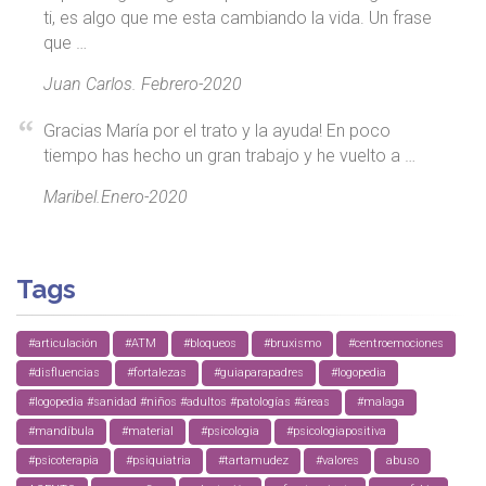
ti, es algo que me esta cambiando la vida. Un frase
que …
Juan Carlos. Febrero-2020
Gracias María por el trato y la ayuda! En poco
tiempo has hecho un gran trabajo y he vuelto a …
Maribel.Enero-2020
Tags
#articulación
#ATM
#bloqueos
#bruxismo
#centroemociones
#disfluencias
#fortalezas
#guiaparapadres
#logopedia
#logopedia #sanidad #niños #adultos #patologías #áreas
#malaga
#mandíbula
#material
#psicologia
#psicologiapositiva
#psicoterapia
#psiquiatria
#tartamudez
#valores
abuso