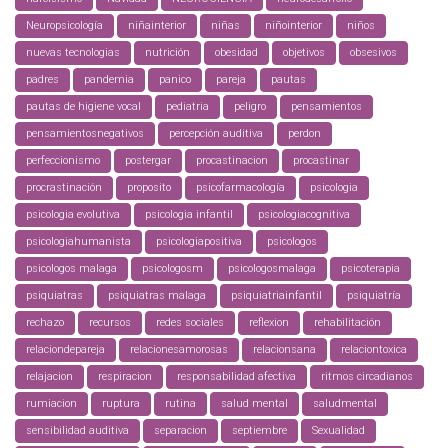
Neuropsicología
niñainterior
niñas
niñointerior
niños
nuevas tecnologias
nutrición
obesidad
objetivos
obsesivos
padres
pandemia
panico
pareja
pautas
pautas de higiene vocal
pediatria
peligro
pensamientos
pensamientosnegativos
percepción auditiva
perdon
perfeccionismo
postergar
procastinacion
procastinar
procrastinación
proposito
psicofarmacología
psicologia
psicologia evolutiva
psicologia infantil
psicologiacognitiva
psicologiahumanista
psicologiapositiva
psicologos
psicologos malaga
psicologosm
psicologosmalaga
psicoterapia
psiquiatras
psiquiatras malaga
psiquiatriainfantil
psiquiatría
rechazo
recursos
redes sociales
reflexion
rehabilitación
relaciondepareja
relacionesamorosas
relacionsana
relaciontoxica
relajacion
respiracion
responsabilidad afectiva
ritmos circadianos
rumiacion
ruptura
rutina
salud mental
saludmental
sensibilidad auditiva
separacion
septiembre
Sexualidad