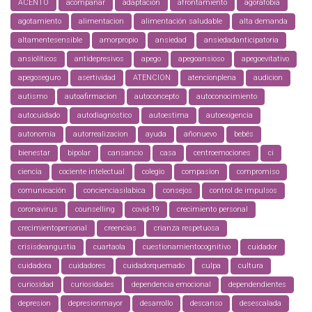
ACENTO
acompañar
adaptación
afrontamiento
agorafobia
agotamiento
alimentacion
alimentación saludable
alta demanda
altamentesensible
amorpropio
ansiedad
ansiedadanticipatoria
ansiolíticos
antidepresivos
apego
apegoansioso
apegoevitativo
apegoseguro
asertividad
ATENCION
atencionplena
audicion
autismo
autoafirmacion
autoconcepto
autoconocimiento
autocuidado
autodiagnóstico
autoestima
autoexigencia
autonomía
autorrealizacion
ayuda
añonuevo
bebés
bienestar
bipolar
cansancio
casa
centroemociones
ci
ciencia
cociente intelectual
colegio
compasion
compromiso
comunicación
concienciasilabica
consejos
control de impulsos
coronavirus
counselling
covid-19
crecimiento personal
crecimientopersonal
creencias
crianza respetuosa
crisisdeangustia
cuartaola
cuestionamientocognitivo
cuidador
cuidadora
cuidadores
cuidadorquemado
culpa
cultura
curiosidad
curiosidades
dependencia emocional
dependendientes
depresion
depresionmayor
desarrollo
descanso
desescalada