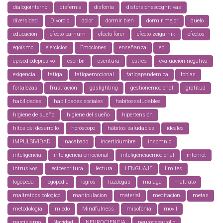
dialogointerno
disfemia
disfonía
distorsionescognitivas
diversidad
Divorcio
dolor
dormir bien
dormir mejor
duelo
educación
efecto barnum
efecto forer
efecto zeigarnik
efectos
egoísmo
ejercicios
Emociones
enseñanza
ep
episodiodepresivo
escribir
escritura
estrés
evaluación negativa
exigencia
fatiga
fatigaemocional
fatigapandemica
fobias
fortalezas
frustración
gaslighting
gestionemocional
gratitud
habilidades
habilidades sociales
habitossaludables
higiene de sueño
higiene del sueño
hipertensión
hitos del desarrollo
horóscopo
hábitos saludables
ideales
IMPULSIVIDAD
inacabado
incertidumbre
insomnio
inteligencia
inteligencia emocional
inteligenciaemocional
internet
intrusivos
lectoescritura
lectura
LENGUAJE
limites
logopeda
logopedia
logros
luzdegas
malaga
maltrato
maltratopsicologico
manipulacion
material
meditacion
metas
metodología
miedo
Mindfulness
misofonía
movil
narcisismo
Navidad
NEUROCIENCIA
neurodesarrollo