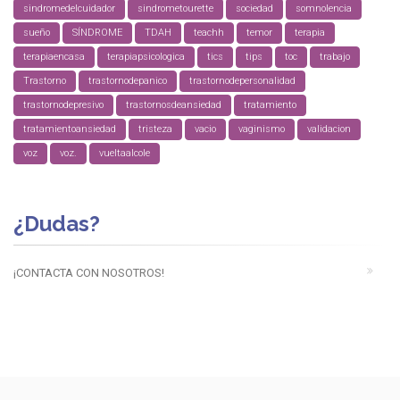
sindromedelcuidador
sindrometourette
sociedad
somnolencia
sueño
SÍNDROME
TDAH
teachh
temor
terapia
terapiaencasa
terapiapsicologica
tics
tips
toc
trabajo
Trastorno
trastornodepanico
trastornodepersonalidad
trastornodepresivo
trastornosdeansiedad
tratamiento
tratamientoansiedad
tristeza
vacio
vaginismo
validacion
voz
voz.
vueltaalcole
¿Dudas?
¡CONTACTA CON NOSOTROS!