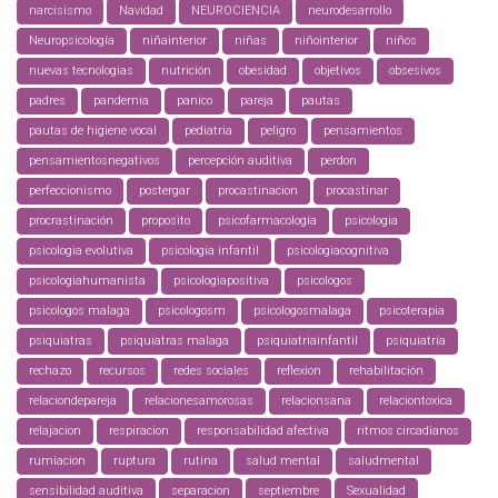
narcisismo
Navidad
NEUROCIENCIA
neurodesarrollo
Neuropsicología
niñainterior
niñas
niñointerior
niños
nuevas tecnologias
nutrición
obesidad
objetivos
obsesivos
padres
pandemia
panico
pareja
pautas
pautas de higiene vocal
pediatria
peligro
pensamientos
pensamientosnegativos
percepción auditiva
perdon
perfeccionismo
postergar
procastinacion
procastinar
procrastinación
proposito
psicofarmacología
psicologia
psicologia evolutiva
psicologia infantil
psicologiacognitiva
psicologiahumanista
psicologiapositiva
psicologos
psicologos malaga
psicologosm
psicologosmalaga
psicoterapia
psiquiatras
psiquiatras malaga
psiquiatriainfantil
psiquiatría
rechazo
recursos
redes sociales
reflexion
rehabilitación
relaciondepareja
relacionesamorosas
relacionsana
relaciontoxica
relajacion
respiracion
responsabilidad afectiva
ritmos circadianos
rumiacion
ruptura
rutina
salud mental
saludmental
sensibilidad auditiva
separacion
septiembre
Sexualidad