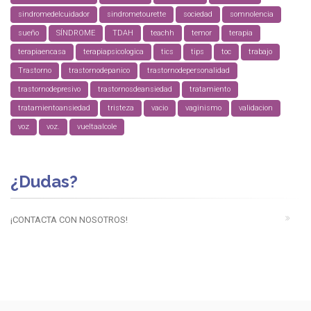
sindromedelcuidador
sindrometourette
sociedad
somnolencia
sueño
SÍNDROME
TDAH
teachh
temor
terapia
terapiaencasa
terapiapsicologica
tics
tips
toc
trabajo
Trastorno
trastornodepanico
trastornodepersonalidad
trastornodepresivo
trastornosdeansiedad
tratamiento
tratamientoansiedad
tristeza
vacio
vaginismo
validacion
voz
voz.
vueltaalcole
¿Dudas?
¡CONTACTA CON NOSOTROS!