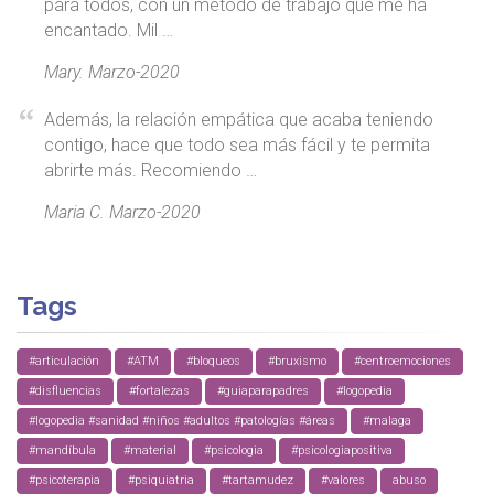
para todos, con un metodo de trabajo que me ha
encantado. Mil …
Mary. Marzo-2020
Además, la relación empática que acaba teniendo
contigo, hace que todo sea más fácil y te permita
abrirte más. Recomiendo …
Maria C. Marzo-2020
Tags
#articulación
#ATM
#bloqueos
#bruxismo
#centroemociones
#disfluencias
#fortalezas
#guiaparapadres
#logopedia
#logopedia #sanidad #niños #adultos #patologías #áreas
#malaga
#mandíbula
#material
#psicologia
#psicologiapositiva
#psicoterapia
#psiquiatria
#tartamudez
#valores
abuso