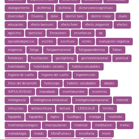
dialogointerno
disfemia
disfonía
distorsionescognitivas
diversidad
Divorcio
dolor
dormir bien
dormir mejor
duelo
educación
efecto barnum
efecto forer
efecto zeigarnik
efectos
egoísmo
ejercicios
Emociones
enseñanza
ep
episodiodepresivo
escribir
escritura
estrés
evaluación negativa
exigencia
fatiga
fatigaemocional
fatigapandemica
fobias
fortalezas
frustración
gaslighting
gestionemocional
gratitud
habilidades
habilidades sociales
habitossaludables
higiene de sueño
higiene del sueño
hipertensión
hitos del desarrollo
horóscopo
hábitos saludables
ideales
IMPULSIVIDAD
inacabado
incertidumbre
insomnio
inteligencia
inteligencia emocional
inteligenciaemocional
internet
intrusivos
lectoescritura
lectura
LENGUAJE
limites
logopeda
logopedia
logros
luzdegas
malaga
maltrato
maltratopsicologico
manipulacion
material
meditacion
metas
metodología
miedo
Mindfulness
misofonía
movil