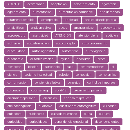
ACENTO
acompañar
adaptación
afrontamiento
agorafobia
agotamiento
alimentacion
alimentación saludable
alta demanda
altamentesensible
amorpropio
ansiedad
ansiedadanticipatoria
ansiolíticos
antidepresivos
apego
apegoansioso
apegoevitativo
apegoseguro
asertividad
ATENCION
atencionplena
audicion
autismo
autoafirmacion
autoconcepto
autoconocimiento
autocuidado
autodiagnóstico
autoestima
autoexigencia
autonomía
autorrealizacion
ayuda
añonuevo
bebés
bienestar
bipolar
cansancio
casa
centroemociones
ci
ciencia
cociente intelectual
colegio
compasion
compromiso
comunicación
concienciasilabica
consejos
control de impulsos
coronavirus
counselling
covid-19
crecimiento personal
crecimientopersonal
creencias
crianza respetuosa
crisisdeangustia
cuartaola
cuestionamientocognitivo
cuidador
cuidadora
cuidadores
cuidadorquemado
culpa
cultura
curiosidad
curiosidades
dependencia emocional
dependendientes
depresion
depresionmayor
desarrollo
descanso
desescalada