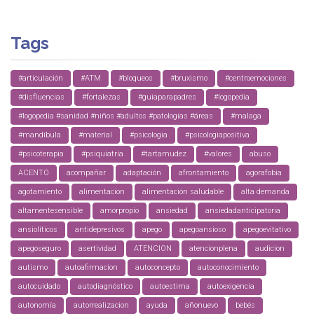
Tags
#articulación
#ATM
#bloqueos
#bruxismo
#centroemociones
#disfluencias
#fortalezas
#guiaparapadres
#logopedia
#logopedia #sanidad #niños #adultos #patologías #áreas
#malaga
#mandíbula
#material
#psicologia
#psicologiapositiva
#psicoterapia
#psiquiatria
#tartamudez
#valores
abuso
ACENTO
acompañar
adaptación
afrontamiento
agorafobia
agotamiento
alimentacion
alimentación saludable
alta demanda
altamentesensible
amorpropio
ansiedad
ansiedadanticipatoria
ansiolíticos
antidepresivos
apego
apegoansioso
apegoevitativo
apegoseguro
asertividad
ATENCION
atencionplena
audicion
autismo
autoafirmacion
autoconcepto
autoconocimiento
autocuidado
autodiagnóstico
autoestima
autoexigencia
autonomía
autorrealizacion
ayuda
añonuevo
bebés