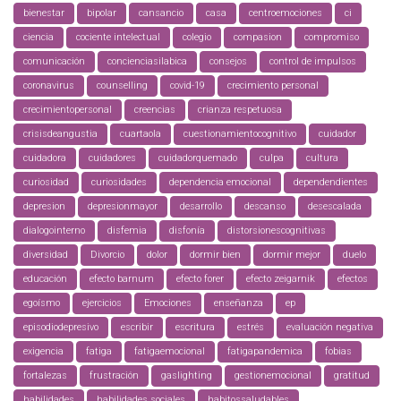
bienestar
bipolar
cansancio
casa
centroemociones
ci
ciencia
cociente intelectual
colegio
compasion
compromiso
comunicación
concienciasilabica
consejos
control de impulsos
coronavirus
counselling
covid-19
crecimiento personal
crecimientopersonal
creencias
crianza respetuosa
crisisdeangustia
cuartaola
cuestionamientocognitivo
cuidador
cuidadora
cuidadores
cuidadorquemado
culpa
cultura
curiosidad
curiosidades
dependencia emocional
dependendientes
depresion
depresionmayor
desarrollo
descanso
desescalada
dialogointerno
disfemia
disfonía
distorsionescognitivas
diversidad
Divorcio
dolor
dormir bien
dormir mejor
duelo
educación
efecto barnum
efecto forer
efecto zeigarnik
efectos
egoísmo
ejercicios
Emociones
enseñanza
ep
episodiodepresivo
escribir
escritura
estrés
evaluación negativa
exigencia
fatiga
fatigaemocional
fatigapandemica
fobias
fortalezas
frustración
gaslighting
gestionemocional
gratitud
habilidades
habilidades sociales
habitossaludables