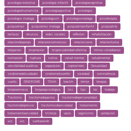
psicologia evolutiva
psicologia infantil
psicologiacognitiva
psicologiahumanista
psicologiapositiva
psicologos
psicologos malaga
psicologosm
psicologosmalaga
psicoterapia
psiquiatras
psiquiatras malaga
psiquiatriainfantil
psiquiatría
rechazo
recursos
redes sociales
reflexion
rehabilitación
relaciondepareja
relacionesamorosas
relacionsana
relaciontoxica
relajacion
respiracion
responsabilidad afectiva
ritmos circadianos
rumiacion
ruptura
rutina
salud mental
saludmental
sensibilidad auditiva
separacion
septiembre
Sexualidad
sindromedelcuidador
sindrometourette
sociedad
somnolencia
sueño
SÍNDROME
TDAH
teachh
temor
terapia
terapiaencasa
terapiapsicologica
tics
tips
toc
trabajo
Trastorno
trastornodepanico
trastornodepersonalidad
trastornodepresivo
trastornosdeansiedad
tratamiento
tratamientoansiedad
tristeza
vacio
vaginismo
validacion
voz
voz.
vueltaalcole