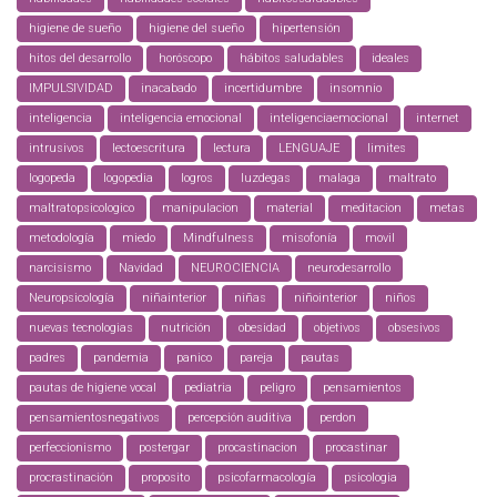
higiene de sueño
higiene del sueño
hipertensión
hitos del desarrollo
horóscopo
hábitos saludables
ideales
IMPULSIVIDAD
inacabado
incertidumbre
insomnio
inteligencia
inteligencia emocional
inteligenciaemocional
internet
intrusivos
lectoescritura
lectura
LENGUAJE
limites
logopeda
logopedia
logros
luzdegas
malaga
maltrato
maltratopsicologico
manipulacion
material
meditacion
metas
metodología
miedo
Mindfulness
misofonía
movil
narcisismo
Navidad
NEUROCIENCIA
neurodesarrollo
Neuropsicología
niñainterior
niñas
niñointerior
niños
nuevas tecnologias
nutrición
obesidad
objetivos
obsesivos
padres
pandemia
panico
pareja
pautas
pautas de higiene vocal
pediatria
peligro
pensamientos
pensamientosnegativos
percepción auditiva
perdon
perfeccionismo
postergar
procastinacion
procastinar
procrastinación
proposito
psicofarmacología
psicologia